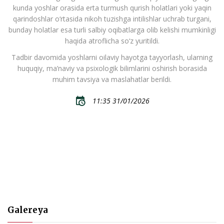
kunda yoshlar orasida erta turmush qurish holatlari yoki yaqin
qarindoshlar o‘rtasida nikoh tuzishga intilishlar uchrab turgani,
bunday holatlar esa turli salbiy oqibatlarga olib kelishi mumkinligi
haqida atroflicha so‘z yuritildi.
Tadbir davomida yoshlarni oilaviy hayotga tayyorlash, ularning
huquqiy, ma’naviy va psixologik bilimlarini oshirish borasida
muhim tavsiya va maslahatlar berildi.
11:35 31/01/2026
Galereya