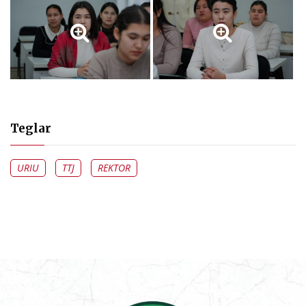
Teglar
URIU
TTJ
REKTOR