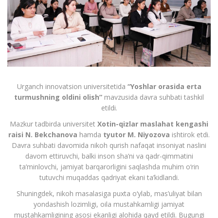
Urganch innovatsion universitetida
“Yoshlar orasida erta
turmushning oldini olish”
mavzusida davra suhbati tashkil
etildi.
Mazkur tadbirda universitet
Xotin-qizlar maslahat kengashi
raisi N. Bekchanova
hamda
tyutor M. Niyozova
ishtirok etdi.
Davra suhbati davomida nikoh qurish nafaqat insoniyat naslini
davom ettiruvchi, balki inson sha’ni va qadr-qimmatini
ta’minlovchi, jamiyat barqarorligini saqlashda muhim o‘rin
tutuvchi muqaddas qadriyat ekani ta’kidlandi.
Shuningdek, nikoh masalasiga puxta o‘ylab, mas’uliyat bilan
yondashish lozimligi, oila mustahkamligi jamiyat
mustahkamligining asosi ekanligi alohida qayd etildi. Bugungi