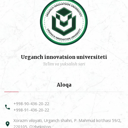
Urganch innovatsion universiteti
Ta'lim va yuksalish sari
Aloqa
+998-90-436-20-22
+998-91-436-20-22
Xorazm viloyati, Urganch shahri, P. Mahmud ko‘chasi 59/2,
220105, O‘zbekiston