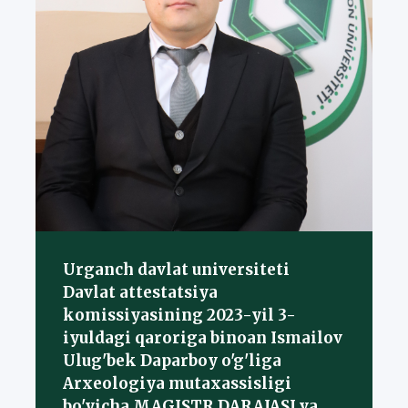
Urganch davlat universiteti
Davlat attestatsiya
komissiyasining 2023-yil 3-
iyuldagi qaroriga binoan Ismailov
Ulug'bek Daparboy o'g'liga
Arxeologiya mutaxassisligi
bo'yicha MAGISTR DARAJASI va