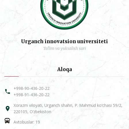
Urganch innovatsion universiteti
Ta'lim va yuksalish sari
Aloqa
+998-90-436-20-22
+998-91-436-20-22
Xorazm viloyati, Urganch shahri, P. Mahmud ko‘chasi 59/2,
220105, O‘zbekiston
Avtobuslar: 19