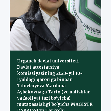
Urganch davlat universiteti
Davlat attestatsiya
komissiyasining 2023-yil 10-
iyuldagi qaroriga binoan
Tilovboyeva Mardona
Aybekovnaga Tarix (yo'nalishlar
va faoliyat turi bo'yicha)
mutaxassisligi bo'yicha MAGISTR
DARAJASI va Tarixchi