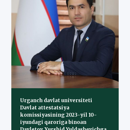
Urganch davlat universiteti
Davlat attestatsiya
komissiyasining 2023-yil 10-
iyundagi qaroriga binoan
Davletov Xurshid Yuldashevichga