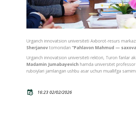
Urganch innovatsion universiteti Axborot-resurs marka
Sherjanov
tomonidan
“Pahlavon Mahmud — saxovat
Urganch innovatsion universiteti rektori, Turon fanlar a
Madamin Jumabayevich
hamda universitet professor
ruboiylari jamlangan ushbu asar uchun muallifga samimiy 
16:23 02/02/2026