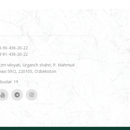
8-90-436-20-22
8-91-436-20-22
zm viloyati, Urganch shahri, P. Mahmud
hasi 59/2, 220105, O‘zbekiston
uslar: 19