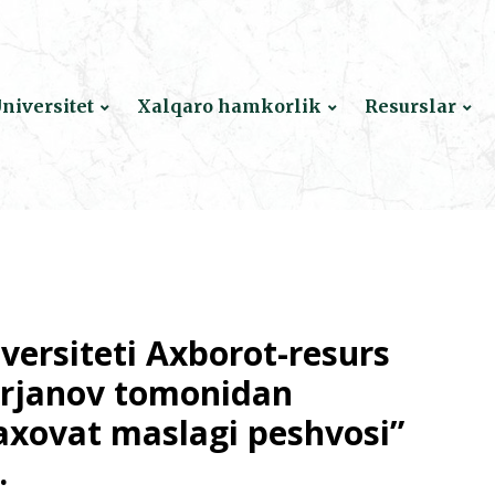
niversitet
Xalqaro hamkorlik
Resurslar
versiteti Axborot-resurs
rjanov tomonidan
xovat maslagi peshvosi”
.