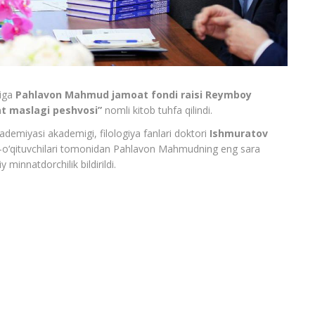
ziga
Pahlavon Mahmud jamoat fondi raisi Reymboy
 maslagi peshvosi”
nomli kitob tuhfa qilindi.
kademiyasi akademigi, filologiya fanlari doktori
Ishmuratov
-o‘qituvchilari tomonidan Pahlavon Mahmudning eng sara
minnatdorchilik bildirildi.