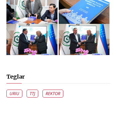
Teglar
URIU
TTJ
REKTOR