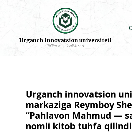
U
Urganch innovatsion universiteti
Ta'lim va yuksalish sari
Urganch innovatsion uni
markaziga Reymboy She
“Pahlavon Mahmud — sa
nomli kitob tuhfa qilindi