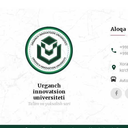
Aloqa
+99
+99
Xora
ko‘c
Avtob
Urganch
innovatsion
universiteti
Ta'lim va yuksalish sari