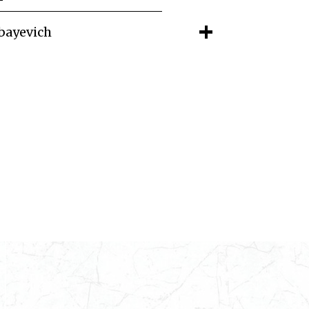
+
bayevich