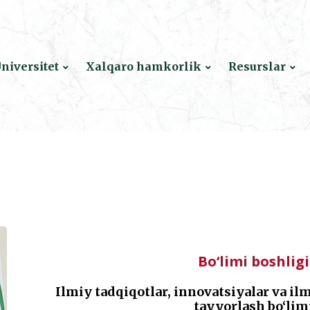
niversitet
Xalqaro hamkorlik
Resurslar
Bo‘limi boshligi
Ilmiy tadqiqotlar, innovatsiyalar va i
tayyorlash bo‘lim