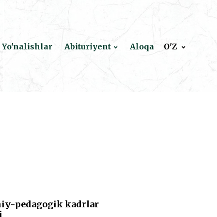
Yo'nalishlar
Abituriyent
Aloqa
O'Z
lmiy-pedagogik kadrlar
i