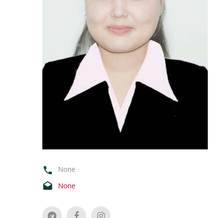
None
None