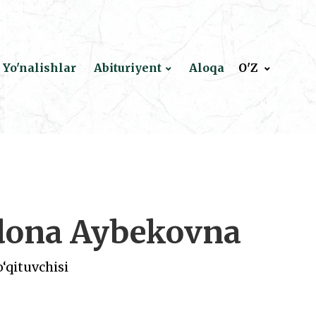
Yo'nalishlar
Abituriyent
Aloqa
O'Z
dona Aybekovna
o‘qituvchisi