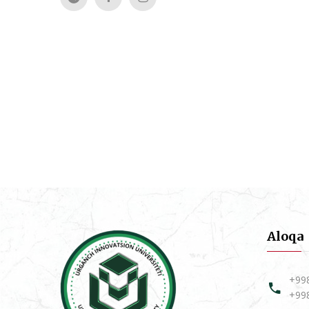
Aloqa
+99
+99