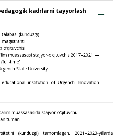
-pedagogik kadrlarni tayyorlash
 talabasi (kunduzgi)
i magistranti
 o‘qituvchisi
a’lim muassasasi stajyor-o‘qituvchisi2017–2021 —
(full-time)
Urgench State University
educational institution of Urgench Innovation
ta’lim muassasasida stajyor-o‘qituvchi.
rlan tumani.
sitetini (kunduzgi) tamomlagan, 2021–2023-yillarda