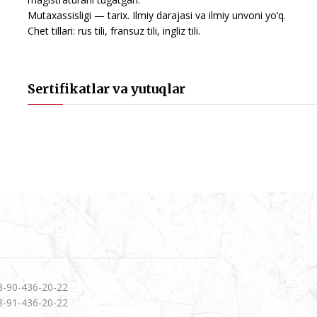
Mutaxassisligi — tarix. Ilmiy darajasi va ilmiy unvoni yo‘q.
Chet tillari: rus tili, fransuz tili, ingliz tili.
Sertifikatlar va yutuqlar
8-90-436-20-22
8-91-436-20-22