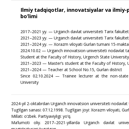
Ilmiy tadqiqotlar, innovatsiyalar va ilmiy
bo‘limi
2017–2021 yy. — Urganch davlat universiteti Tarix fakulteti
2021–2023 yy. — Urganch davlat universiteti Tarix fakultet
2021–2024 yy. — Xorazm viloyati Gurlan tumani 15-maktab
2024.10.02 — Urganch innovatsion universiteti nodavlat t
Student at the Faculty of History, Urgench State University 
2021–2023 — Master’s student at the Faculty of History, 
2021–2024 — Teacher at School No.15, Gurlan district
Since 02.10.2024 — Trainee lecturer at the non-state 
University
2024-yil 2-oktabrdan Urganch innovatsion universiteti nodavlat 
Tug‘ilgan sanasi: 07.12.1998. Tug‘ilgan joyi: Xorazm viloyati, Gu
Millati: o‘zbek. Partiyaviyligi: yo‘q.
Ma’lumoti oliy. 2017–2021-yillarda Urganch davlat univer
magistraturani tugatgan.