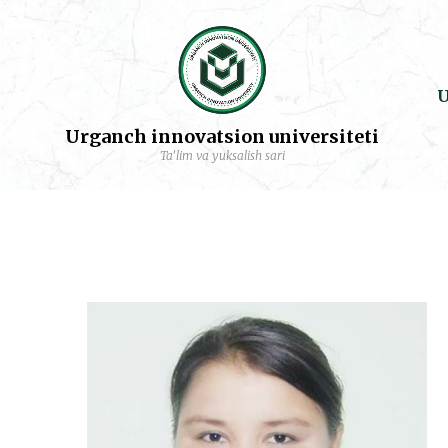
U
Urganch innovatsion universiteti
Ta'lim va yuksalish sari