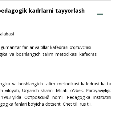
-pedagogik kadrlarni tayyorlash
alabasi
umanitar fanlar va tillar kafedrasi o‘qituvchisi
ika va boshlang‘ich ta’lim metodikasi kafedrasi
gika va boshlang‘ich ta’lim metodikasi kafedrasi katta
 viloyati, Urganch shahri. Millati: o‘zbek. Partiyaviyligi:
y, 1993-yilda Oстровский nomli Pedagogika institutini
ka fanlari bo‘yicha dotsent. Chet tili: rus tili.