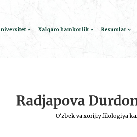
niversitet
Xalqaro hamkorlik
Resurslar
Radjapova Durdo
O‘zbek va xorijiy filologiya ka