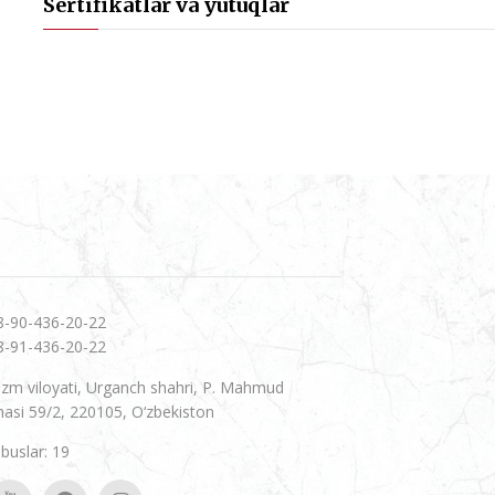
Sertifikatlar va yutuqlar
8-90-436-20-22
8-91-436-20-22
zm viloyati, Urganch shahri, P. Mahmud
hasi 59/2, 220105, O‘zbekiston
uslar: 19