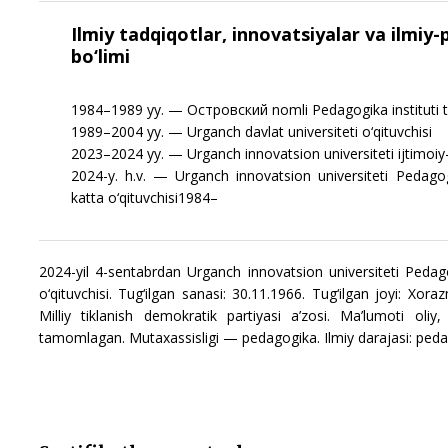
Ilmiy tadqiqotlar, innovatsiyalar va ilmiy
bo‘limi
1984–1989 yy. — Oстровский nomli Pedagogika instituti t
1989–2004 yy. — Urganch davlat universiteti o‘qituvchisi
2023–2024 yy. — Urganch innovatsion universiteti ijtimoiy-g
2024-y. h.v. — Urganch innovatsion universiteti Pedagog
katta o‘qituvchisi1984–
2024-yil 4-sentabrdan Urganch innovatsion universiteti Pedago
o‘qituvchisi. Tug‘ilgan sanasi: 30.11.1966. Tug‘ilgan joyi: Xorazm
Milliy tiklanish demokratik partiyasi a’zosi. Ma’lumoti oli
tamomlagan. Mutaxassisligi — pedagogika. Ilmiy darajasi: pedagogi