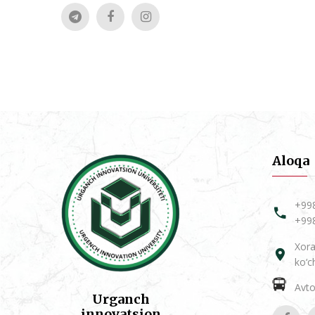
Aloqa
+99
+99
Xora
ko‘c
Avtob
Urganch
innovatsion