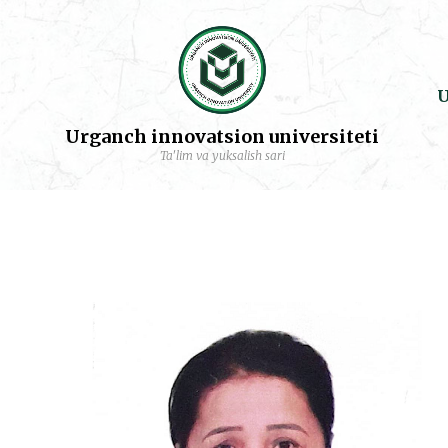
U
Urganch innovatsion universiteti
Ta'lim va yuksalish sari