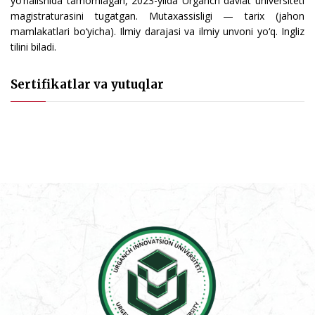
yo‘nalishida tamomlagan, 2023-yilda Urganch davlat universiteti
magistraturasini tugatgan. Mutaxassisligi — tarix (jahon
mamlakatlari bo‘yicha). Ilmiy darajasi va ilmiy unvoni yo‘q. Ingliz
tilini biladi.
Sertifikatlar va yutuqlar