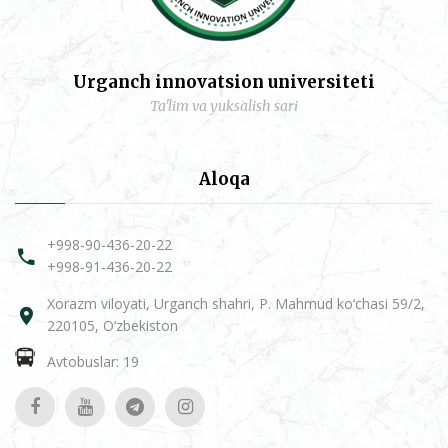
Urganch innovatsion universiteti
Ta'lim va yuksalish sari
Aloqa
+998-90-436-20-22
+998-91-436-20-22
Xorazm viloyati, Urganch shahri, P. Mahmud ko‘chasi 59/2,
220105, O‘zbekiston
Avtobuslar: 19