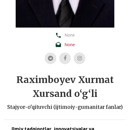
None
None
Raximboyev Xurmat
Xursand o‘g‘li
Stajyor-o‘qituvchi (ijtimoiy-gumanitar fanlar)
Ilmiy tadqiqotlar, innovatsiyalar va