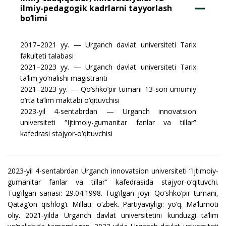
ilmiy-pedagogik kadrlarni tayyorlash
bo‘limi
2017–2021 yy. — Urganch davlat universiteti Tarix
fakulteti talabasi
2021–2023 yy. — Urganch davlat universiteti Tarix
ta’lim yo‘nalishi magistranti
2021–2023 yy. — Qo‘shko‘pir tumani 13-son umumiy
o‘rta ta’lim maktabi o‘qituvchisi
2023-yil 4-sentabrdan — Urganch innovatsion
universiteti “Ijtimoiy-gumanitar fanlar va tillar”
kafedrasi stajyor-o‘qituvchisi
2023-yil 4-sentabrdan Urganch innovatsion universiteti “Ijtimoiy-
gumanitar fanlar va tillar” kafedrasida stajyor-o‘qituvchi.
Tug‘ilgan sanasi: 29.04.1998. Tug‘ilgan joyi: Qo‘shko‘pir tumani,
Qatag‘on qishlog‘i. Millati: o‘zbek. Partiyaviyligi: yo‘q. Ma’lumoti
oliy. 2021-yilda Urganch davlat universitetini kunduzgi ta’lim