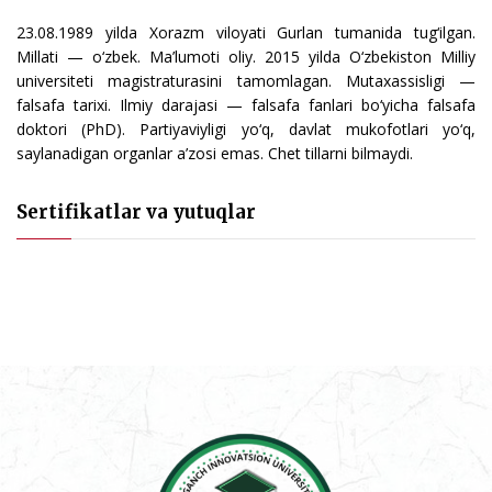
23.08.1989 yilda Xorazm viloyati Gurlan tumanida tug‘ilgan.
Millati — o‘zbek. Ma’lumoti oliy. 2015 yilda O‘zbekiston Milliy
universiteti magistraturasini tamomlagan. Mutaxassisligi —
falsafa tarixi. Ilmiy darajasi — falsafa fanlari bo‘yicha falsafa
doktori (PhD). Partiyaviyligi yo‘q, davlat mukofotlari yo‘q,
saylanadigan organlar a’zosi emas. Chet tillarni bilmaydi.
Sertifikatlar va yutuqlar