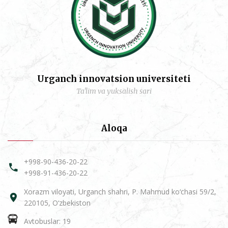
Urganch innovatsion universiteti
Ta'lim va yuksalish sari
Aloqa
+998-90-436-20-22
+998-91-436-20-22
Xorazm viloyati, Urganch shahri, P. Mahmud ko‘chasi 59/2,
220105, O‘zbekiston
Avtobuslar: 19