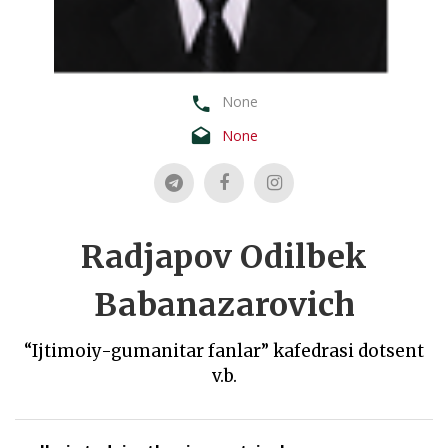
None
None
Radjapov Odilbek
Babanazarovich
“Ijtimoiy-gumanitar fanlar” kafedrasi dotsent
v.b.