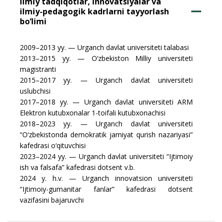
Ilmiy tadqiqotlar, innovatsiyalar va
ilmiy-pedagogik kadrlarni tayyorlash
bo‘limi
2009–2013 yy. — Urganch davlat universiteti talabasi
2013–2015 yy. — O‘zbekiston Milliy universiteti
magistranti
2015–2017 yy. — Urganch davlat universiteti
uslubchisi
2017–2018 yy. — Urganch davlat universiteti ARM
Elektron kutubxonalar 1-toifali kutubxonachisi
2018–2023 yy. — Urganch davlat universiteti
“O‘zbekistonda demokratik jamiyat qurish nazariyasi”
kafedrasi o‘qituvchisi
2023–2024 yy. — Urganch davlat universiteti “Ijtimoiy
ish va falsafa” kafedrasi dotsent v.b.
2024 y. h.v. — Urganch innovatsion universiteti
“Ijtimoiy-gumanitar fanlar” kafedrasi dotsent
vazifasini bajaruvchi