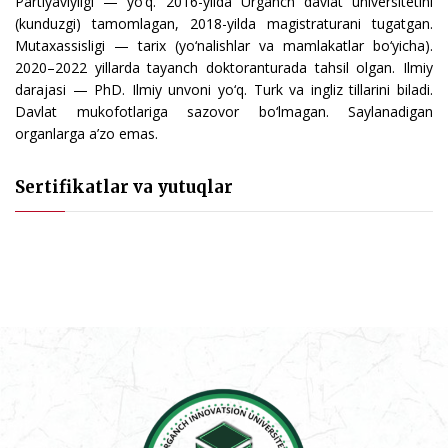
Partiyaviyligi — yo‘q. 2016-yilda Urganch davlat universitetini
(kunduzgi) tamomlagan, 2018-yilda magistraturani tugatgan.
Mutaxassisligi — tarix (yo‘nalishlar va mamlakatlar bo‘yicha).
2020–2022 yillarda tayanch doktoranturada tahsil olgan. Ilmiy
darajasi — PhD. Ilmiy unvoni yo‘q. Turk va ingliz tillarini biladi.
Davlat mukofotlariga sazovor bo‘lmagan. Saylanadigan
organlarga a’zo emas.
Sertifikatlar va yutuqlar