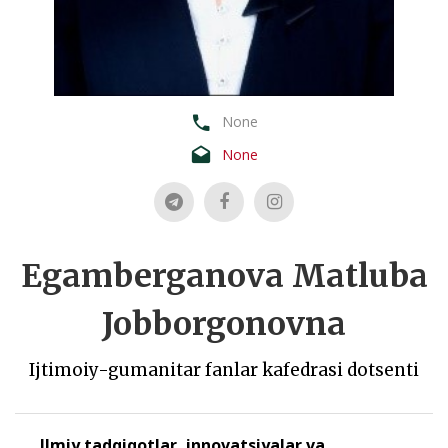
None
None
Egamberganova Matluba
Jobborgonovna
Ijtimoiy-gumanitar fanlar kafedrasi dotsenti
Ilmiy tadqiqotlar, innovatsiyalar va