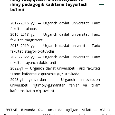
ilmiy-pedagogik kadrlarni tayyorlash
bo‘limi
2012–2016 yy. — Urganch davlat universiteti Tarix
fakulteti talabasi
2016–2018 yy. — Urganch davlat universiteti Tarix
fakulteti magistranti
2018–2019 yy. — Urganch davlat universiteti Tarix
fakulteti stajyor-o‘qituvchisi
2020–2022 yy. — Urganch davlat universiteti Tarix
fakulteti tayanch doktoranti
2022-yil — Urganch davlat universiteti Tarix fakulteti
“Tarix” kafedrasi o‘qituvchisi (0,5 stavkada)
2023-yil yanvardan — Urganch innovatsion
universiteti “Ijtimoiy-gumanitar fanlar va tillar”
kafedrasi katta o‘qituvchisi
1993-yil 18-iyunda Xiva tumanida tug‘ilgan. Millati — o‘zbek.