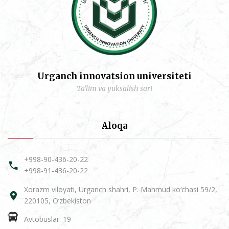
Urganch innovatsion universiteti
Ta'lim va yuksalish sari
Aloqa
+998-90-436-20-22
+998-91-436-20-22
Xorazm viloyati, Urganch shahri, P. Mahmud ko‘chasi 59/2,
220105, O‘zbekiston
Avtobuslar: 19