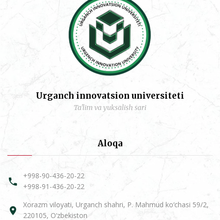
Urganch innovatsion universiteti
Ta'lim va yuksalish sari
Aloqa
+998-90-436-20-22
+998-91-436-20-22
Xorazm viloyati, Urganch shahri, P. Mahmud ko‘chasi 59/2,
220105, O‘zbekiston