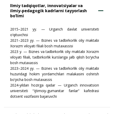
Ilmiy tadqiqotlar, innovatsiyalar va
ilmiy-pedagogik kadrlarni tayyorlash
bo‘limi
2015–2021 yy. — Urganch davlat universiteti
o‘qituvchisi
2021–2023 yy. — Biznes va tadbirkorlik oliy maktabi
Xorazm viloyati filiali bosh mutaxassisi
2023 y. — Biznes va tadbirkorlik oliy maktabi Xorazm
viloyati filiali, tadbirkorlik kurslariga jalb qilish bo‘yicha
bosh mutaxassis
2023–2024 yy. — Biznes va tadbirkorlik oliy maktabi
huzuridagi hokim yordamchilari malakasini oshirish
bo‘yicha bosh mutaxassis
2024-yildan hozirga qadar — Urganch innovatsion
universiteti “Ijtimoiy-gumanitar fanlar” kafedrasi
dotsent vazifasini bajaruvchi