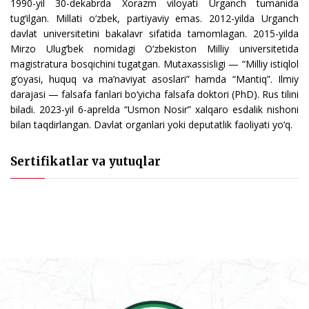
1990-yil 30-dekabrda Xorazm viloyati Urganch tumanida
tug‘ilgan. Millati o‘zbek, partiyaviy emas. 2012-yilda Urganch
davlat universitetini bakalavr sifatida tamomlagan. 2015-yilda
Mirzo Ulug‘bek nomidagi O‘zbekiston Milliy universitetida
magistratura bosqichini tugatgan. Mutaxassisligi — “Milliy istiqlol
g‘oyasi, huquq va ma’naviyat asoslari” hamda “Mantiq”. Ilmiy
darajasi — falsafa fanlari bo‘yicha falsafa doktori (PhD). Rus tilini
biladi. 2023-yil 6-aprelda “Usmon Nosir” xalqaro esdalik nishoni
bilan taqdirlangan. Davlat organlari yoki deputatlik faoliyati yo‘q.
Sertifikatlar va yutuqlar