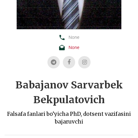
None
None
Babajanov Sarvarbek
Bekpulatovich
Falsafa fanlari bo‘yicha PhD, dotsent vazifasini
bajaruvchi