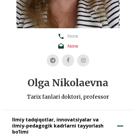
None
None
Olga Nikolaevna
Tarix fanlari doktori, professor
Ilmiy tadqiqotlar, innovatsiyalar va
ilmiy-pedagogik kadrlarni tayyorlash
bo‘limi