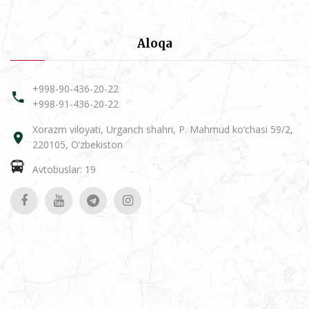
Aloqa
+998-90-436-20-22
+998-91-436-20-22
Xorazm viloyati, Urganch shahri, P. Mahmud ko‘chasi 59/2,
220105, O‘zbekiston
Avtobuslar: 19