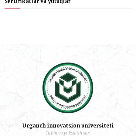
Sertifikatlar va yutuqlar
Urganch innovatsion universiteti
Ta'lim va yuksalish sari