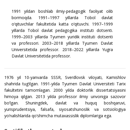
1991 yildan boshlab ilmiy-pedagogik faoliyat olib
bormoqda. 1991–1997 yillarda Tobol davlat
o‘qituvchilar fakultetida katta o‘qituvchi. 1997–1999
yillarda Tobol davlat pedagogika instituti dotsenti.
1999–2003 yillarda Tyumen yuridik instituti dotsenti
va professori. 2003–2018 yillarda Tyumen Davlat
Universitetida professor. 2018–2022 yillarda Yugra
Davlat Universitetida professor.
1976 yil 10-yanvarda SSSR, Sverdlovsk viloyati, Kamishlov
shahrida tug‘ilgan. 1991-yilda Tyumen Davlat Universiteti Tarix
fakultetini tamomlagan. 2000 yilda doktorlik dissertatsiyasini
himoya qilgan. 2013 yilda professor ilmiy unvoniga sazovor
bo‘lgan. Shuningdek, davlat va huquq boshqaruvi,
yurisprudentsiya, falsafa, siyosatshunoslik va sotsiologiya
yo‘nalishlarida qo‘shimcha mutaxassislik diplomlariga ega.