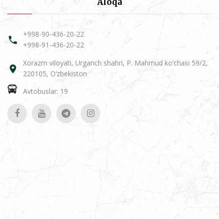
Aloqa
+998-90-436-20-22
+998-91-436-20-22
Xorazm viloyati, Urganch shahri, P. Mahmud ko‘chasi 59/2,
220105, O‘zbekiston
Avtobuslar: 19