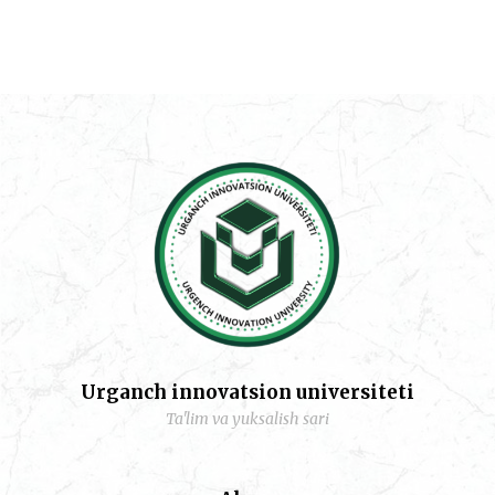
Urganch innovatsion universiteti
Ta'lim va yuksalish sari