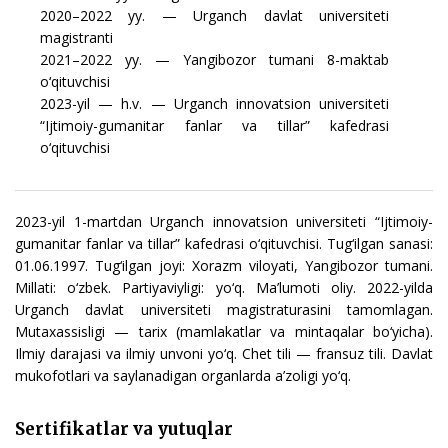
2020–2022 yy. — Urganch davlat universiteti
magistranti
2021–2022 yy. — Yangibozor tumani 8-maktab
o‘qituvchisi
2023-yil — h.v. — Urganch innovatsion universiteti
“Ijtimoiy-gumanitar fanlar va tillar” kafedrasi
o‘qituvchisi
2023-yil 1-martdan Urganch innovatsion universiteti “Ijtimoiy-
gumanitar fanlar va tillar” kafedrasi o‘qituvchisi. Tug‘ilgan sanasi:
01.06.1997. Tug‘ilgan joyi: Xorazm viloyati, Yangibozor tumani.
Millati: o‘zbek. Partiyaviyligi: yo‘q. Ma’lumoti oliy. 2022-yilda
Urganch davlat universiteti magistraturasini tamomlagan.
Mutaxassisligi — tarix (mamlakatlar va mintaqalar bo‘yicha).
Ilmiy darajasi va ilmiy unvoni yo‘q. Chet tili — fransuz tili. Davlat
mukofotlari va saylanadigan organlarda a’zoligi yo‘q.
Sertifikatlar va yutuqlar