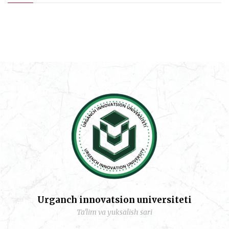
Urganch innovatsion universiteti
Ta'lim va yuksalish sari