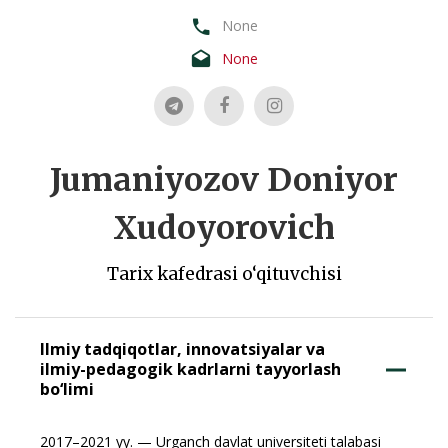
None
None
Jumaniyozov Doniyor
Xudoyorovich
Tarix kafedrasi o‘qituvchisi
Ilmiy tadqiqotlar, innovatsiyalar va
ilmiy-pedagogik kadrlarni tayyorlash
bo‘limi
2017–2021 yy. — Urganch davlat universiteti talabasi