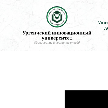
Уни
А
Ургенчский инновационный
университет
Образование и движение вперёд