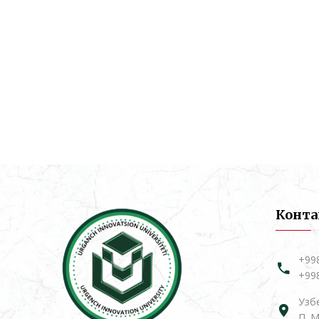
Конт
+99
+99
Узбе
П. М