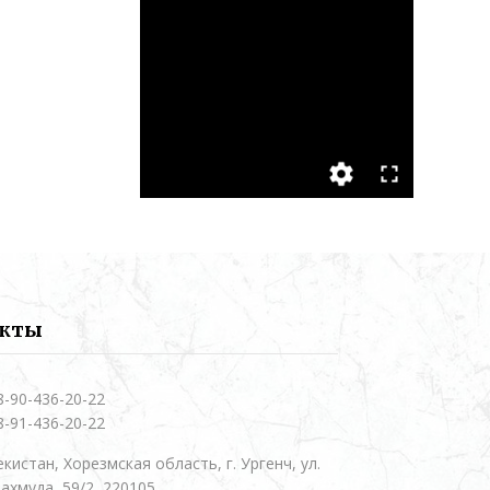
акты
8-90-436-20-22
8-91-436-20-22
кистан, Хорезмская область, г. Ургенч, ул.
ахмуда, 59/2, 220105