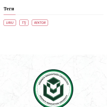
Теги
URIU
TTJ
REKTOR