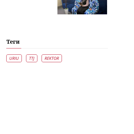
Теги
URIU
TTJ
REKTOR