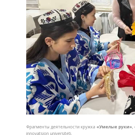
Фрагменты деятельности кружка
«Умелые руки»
,
innovatsion universiteti.