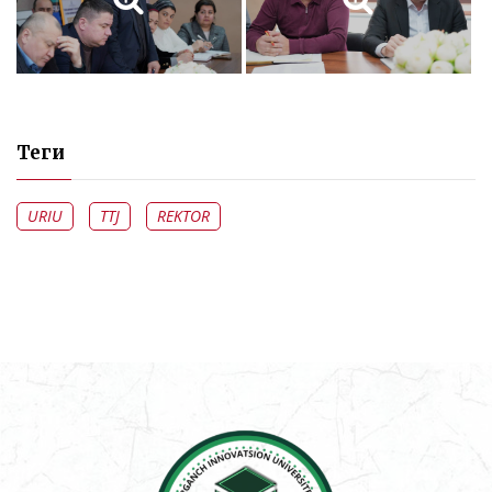
Теги
URIU
TTJ
REKTOR