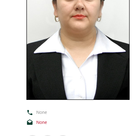
None
None