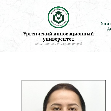
Уни
А
Ургенчский инновационный
университет
Образование и движение вперёд