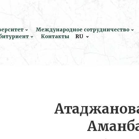
верситет
Международное сотрудничество
битуриент
Контакты
RU
Атаджанов
Аманб