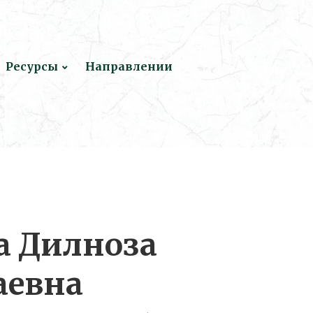
Ресурсы
Направлении
а Дилноза
аевна