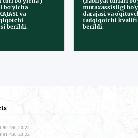
t turi bo'yicha )
(Faoliyat turlari bo
i bo'yicha
mutaxassisligi boʻ
AJASI va
darajasi va oʻqituvc
dqiqotchi
tadqiqotchi kvalifi
si berildi.
berildi.
cts
8-90-436-20-22
8-91-436-20-22