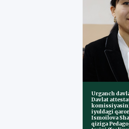
Urganch davla
Davlat attesta
komissiyasini
iyuldagi qaro
Ismoilova Sha
qiziga Pedago