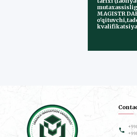
tarixi (faoliya
mutaxassislig
MAGISTR DAR
o'qituvchi,ta
kvalifikatsiya
Conta
+99
+99