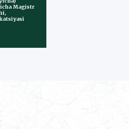
ʻyicha)
yicha Magistr
hi,
katsiyasi