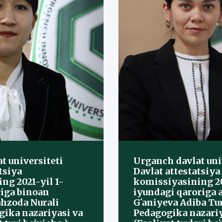
t universiteti
Urganch davlat uni
tsiya
Davlat attestatsiya
ng 2021-yil 1-
komissiyasining 20
riga binoan
iyundagi qaroriga 
hzoda Nurali
Gʻaniyeva Adiba Tu
gika nazariyasi va
Pedagogika nazariy