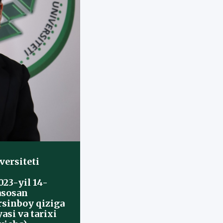
versiteti
23-yil 14-
asosan
rsinboy qiziga
asi va tarixi